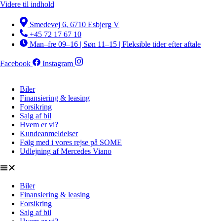
Videre til indhold
Smedevej 6, 6710 Esbjerg V
+45 72 17 67 10
Man–fre 09–16 | Søn 11–15 | Fleksible tider efter aftale
Facebook
Instagram
Biler
Finansiering & leasing
Forsikring
Salg af bil
Hvem er vi?
Kundeanmeldelser
Følg med i vores rejse på SOME
Udlejning af Mercedes Viano
Biler
Finansiering & leasing
Forsikring
Salg af bil