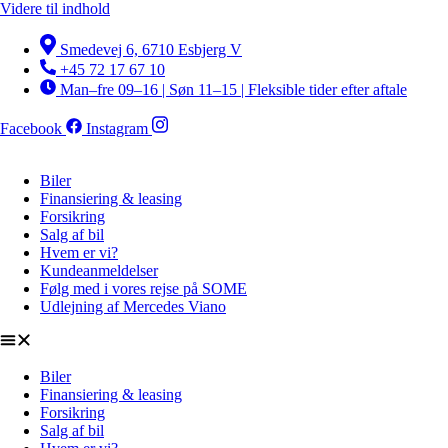
Videre til indhold
Smedevej 6, 6710 Esbjerg V
+45 72 17 67 10
Man–fre 09–16 | Søn 11–15 | Fleksible tider efter aftale
Facebook
Instagram
Biler
Finansiering & leasing
Forsikring
Salg af bil
Hvem er vi?
Kundeanmeldelser
Følg med i vores rejse på SOME
Udlejning af Mercedes Viano
Biler
Finansiering & leasing
Forsikring
Salg af bil